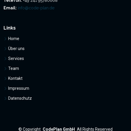
Telefon:
+49 241 95780668
Email:
info@code-plan.de
Links
Home
Über uns
Services
Team
Kontakt
Impressum
Datenschutz
©
Copyright
CodePlan GmbH
All Rights Reserved